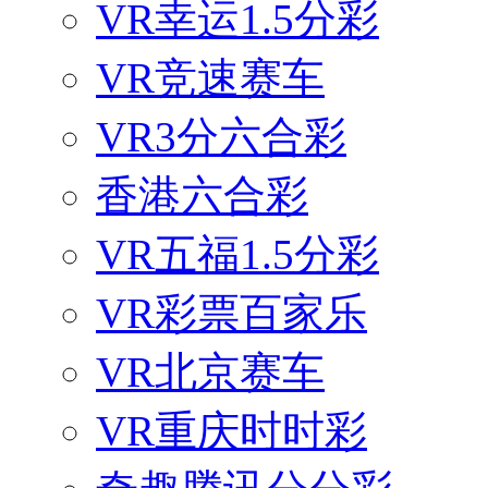
VR幸运1.5分彩
VR竞速赛车
VR3分六合彩
香港六合彩
VR五福1.5分彩
VR彩票百家乐
VR北京赛车
VR重庆时时彩