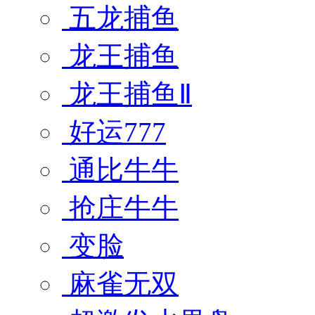
五龙捕鱼
龙王捕鱼
龙王捕鱼Ⅱ
好运777
通比牛牛
抢庄牛牛
变脸
麻雀无双