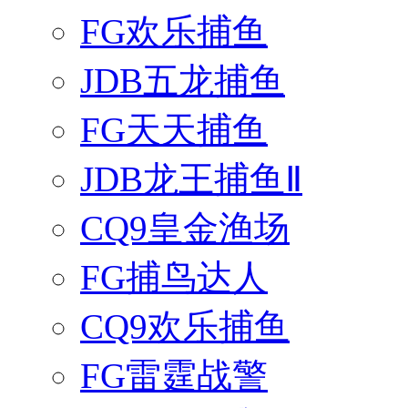
FG欢乐捕鱼
JDB五龙捕鱼
FG天天捕鱼
JDB龙王捕鱼Ⅱ
CQ9皇金渔场
FG捕鸟达人
CQ9欢乐捕鱼
FG雷霆战警