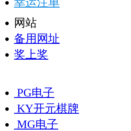
幸运注单
网站
备用网址
奖上奖
PG电子
KY开元棋牌
MG电子