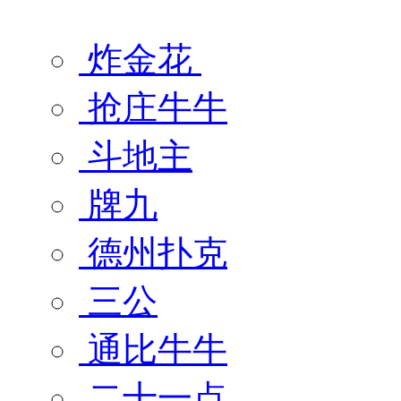
炸金花
抢庄牛牛
斗地主
牌九
德州扑克
三公
通比牛牛
二十一点