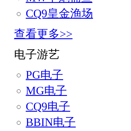
CQ9皇金渔场
查看更多>>
电子游艺
PG电子
MG电子
CQ9电子
BBIN电子