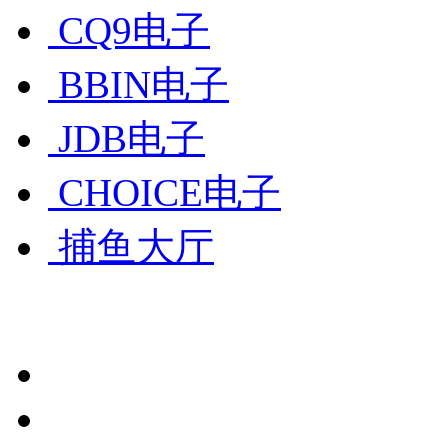
CQ9电子
BBIN电子
JDB电子
CHOICE电子
捕鱼大厅