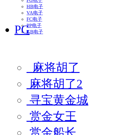
FG电子
HB电子
VA电子
FC电子
PG
PP电子
GB电子
麻将胡了
麻将胡了2
寻宝黄金城
赏金女王
赏金船长