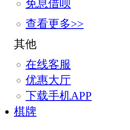
免息借呗
查看更多>>
其他
在线客服
优惠大厅
下载手机APP
棋牌