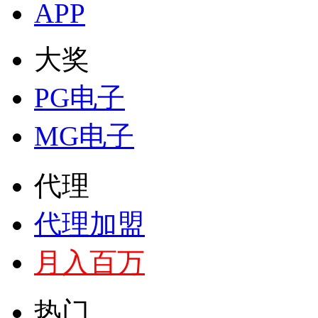
APP
大奖
PG电子
MG电子
代理
代理加盟
月入百万
热门